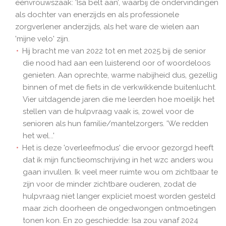
éénvrouwszaak: ‘Isa belt aan’, waarbij de ondervindingen
als dochter van enerzijds en als professionele
zorgverlener anderzijds, als het ware de wielen aan
'mijne velo' zijn.
Hij bracht me van 2022 tot en met 2025 bij de senior
die nood had aan een luisterend oor of woordeloos
genieten. Aan oprechte, warme nabijheid dus, gezellig
binnen of met de fiets in de verkwikkende buitenlucht.
Vier uitdagende jaren die me leerden hoe moeilijk het
stellen van de hulpvraag vaak is, zowel voor de
senioren als hun familie/mantelzorgers. 'We redden
het wel...'
Het is deze 'overleefmodus' die ervoor gezorgd heeft
dat ik mijn functieomschrijving in het wzc anders wou
gaan invullen. Ik veel meer ruimte wou om zichtbaar te
zijn voor de minder zichtbare ouderen, zodat de
hulpvraag niet langer expliciet moest worden gesteld
maar zich doorheen de ongedwongen ontmoetingen
tonen kon. En zo geschiedde: Isa zou vanaf 2024