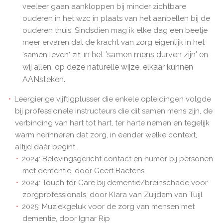
veeleer gaan aankloppen bij minder zichtbare
ouderen in het wzc in plaats van het aanbellen bij de
ouderen thuis. Sindsdien mag ik elke dag een beetje
meer ervaren dat de kracht van zorg eigenlijk in het
n het 'samen mens durven zijn' en
'samen leven' zit, i
wij allen, op deze naturelle wijze, elkaar kunnen
AANsteken.
Leergierige vijftigplusser die enkele opleidingen volgde
bij professionele instructeurs die dit samen mens zijn, de
verbinding van hart tot hart, ter harte nemen en tegelijk
warm herinneren dat zorg, in eender welke context,
altijd dààr begint.
2024: Belevingsgericht contact en humor bij personen
met dementie, door Geert Baetens
2024: Touch for Care bij dementie/breinschade voor
zorgprofessionals, door Klara van Zuijdam van Tuijl
2025: Muziekgeluk voor de zorg van mensen met
dementie, door Ignar Rip