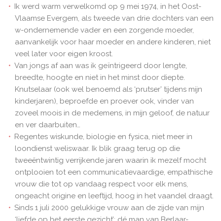
Ik werd warm verwelkomd op 9 mei 1974, in het Oost-
Vlaamse Evergem, als tweede van drie dochters van een
w-ondernemende vader en een zorgende moeder,
aanvankelijk voor haar moeder en andere kinderen, niet
veel later voor eigen kroost.
Van jongs af aan was ik geïntrigeerd door lengte,
breedte, hoogte en niet in het minst door diepte.
Knutselaar (ook wel benoemd als ‘prutser’ tijdens mijn
kinderjaren), beproefde en proever ook, vinder van
zoveel moois in de medemens, in mijn geloof, de natuur
en ver daarbuiten…
Regentes wiskunde, biologie en fysica, niet meer in
loondienst weliswaar. Ik blik graag terug op die
tweeëntwintig verrijkende jaren waarin ik mezelf mocht
ontplooien tot een communicatievaardige, empathische
vrouw die tot op vandaag respect voor elk mens,
ongeacht origine en leeftijd, hoog in het vaandel draagt.
Sinds 1 juli 2000 gelukkige vrouw aan de zijde van mijn
‘liefde op het eerste gezicht’: dé man van Berlaar-