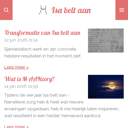
Ga
Isa belt aan
direct
naar
de
Transformatie van Isa belt aan
hoofdinhoud
22 jun 2026
21:14
Sjamanistisch werk en zijn concrete,
heldere resultaten in het moment zelf…
Lees meer »
Wat is M-AANzorg?
14 jan 2026
21:59
Tijdens de vier jaar Isa belt aan -
Narratieve zorg heb ik heel wat nieuwe
ervaringen opgedaan, heb ik me heerlijk laten inspireren,
wat resulteert in een helder, hernieuwd aanbod.
Lees meer »