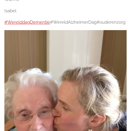
Isabel
#WerelddagDementie
#WereldAlzheimerDag#ouderenzorg