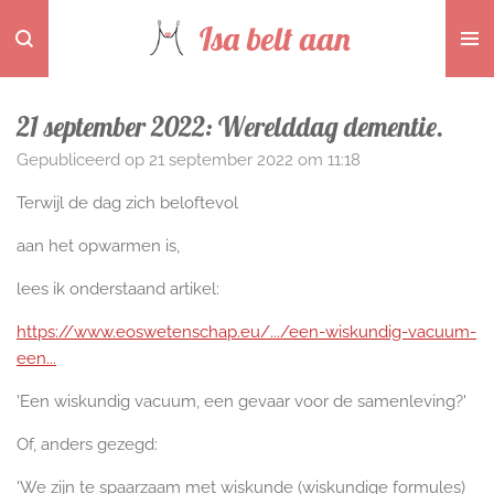
Ga
Isa belt aan
direct
naar
de
21 september 2022: Werelddag dementie.
hoofdinhoud
Gepubliceerd op 21 september 2022 om 11:18
Terwijl de dag zich beloftevol
aan het opwarmen is,
lees ik onderstaand artikel:
https://www.eoswetenschap.eu/.../een-wiskundig-vacuum-
een...
'Een
wiskundig vacuum, een gevaar voor de samenleving?'
Of, anders gezegd:
'We zijn te spaarzaam met wiskunde (wiskundige formules)