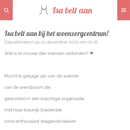
Ga
Isa belt aan
direct
naar
de
Isa belt aan bij het woonzorgcentrum!
hoofdinhoud
Gepubliceerd op 13 december 2023 om 07:16
Wat is er mooier dan mensen verbinden? ❤
Mocht ik getuige zijn van de warmte
van de wensboom die,
geworteld in een krachtige organisatie,
met haar kleurrijk bladerdek
rond enthousiast dragende takken