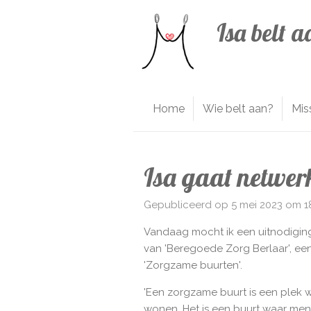
Ga
Isa belt a
direct
naar
de
hoofdinhoud
Home
Wie belt aan?
Mis
Isa gaat netwer
Gepubliceerd op 5 mei 2023 om 1
Vandaag mocht ik een uitnodigi
van 'Beregoede Zorg Berlaar',
een
'Zorgzame buurten'.
'Een
zorgzame buurt is een plek w
wonen. Het is een buurt waar men 