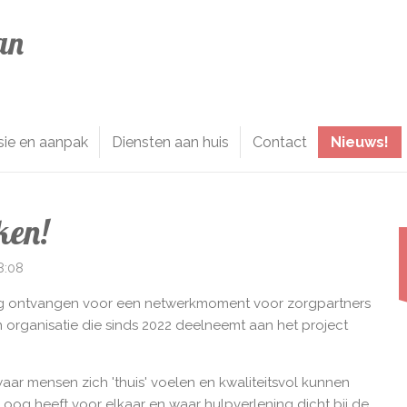
an
sie en aanpak
Diensten aan huis
Contact
Nieuws!
ken!
8:08
ng ontvangen voor een netwerkmoment voor zorgpartners
 organisatie die sinds 2022 deelneemt aan het project
aar mensen zich 'thuis' voelen en kwaliteitsvol kunnen
oog heeft voor elkaar en waar hulpverlening dicht bij de